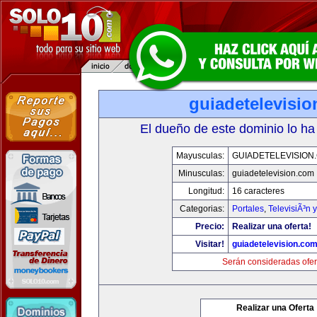
guiadetelevisi
El dueño de este dominio lo ha
Mayusculas:
GUIADETELEVISION
Minusculas:
guiadetelevision.com
Longitud:
16 caracteres
Categorias:
Portales
,
TelevisiÃ³n 
Precio:
Realizar una oferta!
Visitar!
guiadetelevision.co
Serán consideradas ofer
Realizar una Oferta