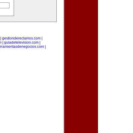
|
gestiondereclamos.com
|
m
|
guiadetelevision.com
|
rramientasdenegocios.com
|