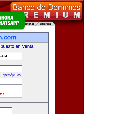
on.com
 puesto en Venta
.COM
y EspectÃ¡culos
m
tas