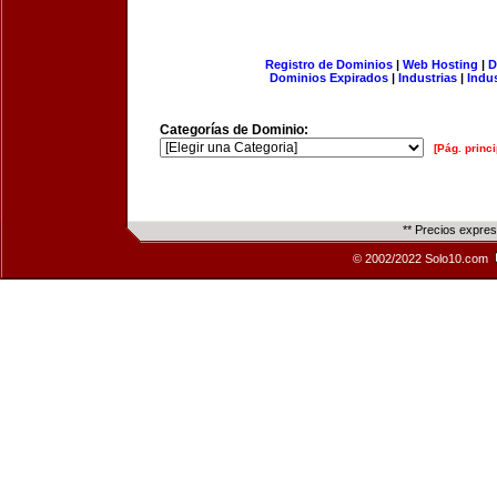
Registro de Dominios
|
Web Hosting
|
D
Dominios Expirados
|
Industrias
|
Indu
Categorías de Dominio:
[Pág. princi
** Precios expre
© 2002/2022 Solo10.com