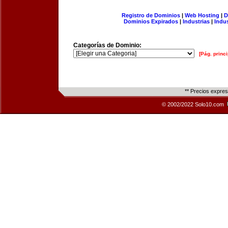
Registro de Dominios
|
Web Hosting
|
D
Dominios Expirados
|
Industrias
|
Indu
Categorías de Dominio:
[Pág. princi
** Precios expre
© 2002/2022 Solo10.com