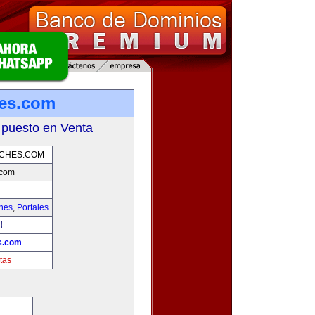
hes.com
 puesto en Venta
OCHES.COM
.com
hes
,
Portales
!
s.com
tas