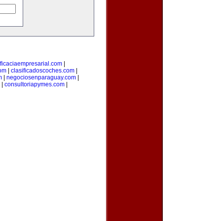
ficaciaempresarial.com
|
com
|
clasificadoscoches.com
|
m
|
negociosenparaguay.com
|
|
consultoriapymes.com
|