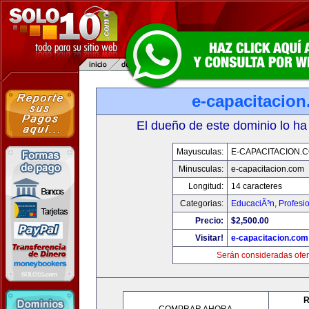
e-capacitacio
El dueño de este dominio lo ha
Mayusculas:
E-CAPACITACION.
Minusculas:
e-capacitacion.com
Longitud:
14 caracteres
Categorias:
EducaciÃ³n
,
Profesi
Precio:
$2,500.00
Visitar!
e-capacitacion.com
Serán consideradas ofer
R