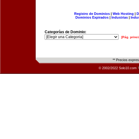
Registro de Dominios
|
Web Hosting
|
D
Dominios Expirados
|
Industrias
|
Indu
Categorías de Dominio:
[Pág. princi
** Precios expre
© 2002/2022 Solo10.com