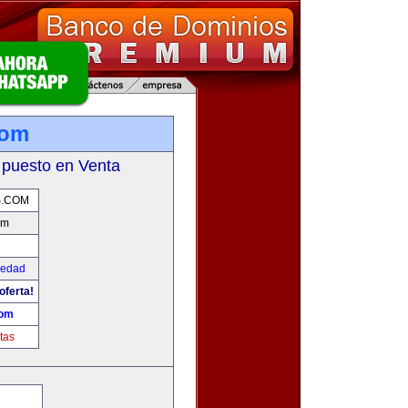
com
 puesto en Venta
S.COM
om
iedad
oferta!
com
tas