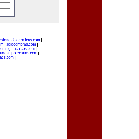
esionesfotograficas.com
|
om
|
solocompras.com
|
com
|
guiachicos.com
|
udashipotecarias.com
|
atis.com
|