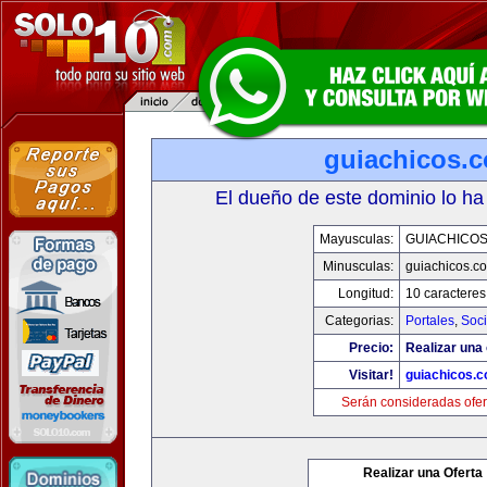
guiachicos.
El dueño de este dominio lo ha
Mayusculas:
GUIACHICO
Minusculas:
guiachicos.c
Longitud:
10 caracteres
Categorias:
Portales
,
Soc
Precio:
Realizar una 
Visitar!
guiachicos.
Serán consideradas ofer
Realizar una Oferta