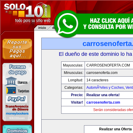
carrosenofert
El dueño de este dominio lo ha
Mayusculas:
CARROSENOFERTA.COM
Minusculas:
carrosenoferta.com
Longitud:
14 caracteres
Categorias:
AutomÃ³viles y Coches
,
Vent
Precio:
Realizar una oferta!
Visitar!
carrosenoferta.com
Serán consideradas ofer
Realizar una Oferta