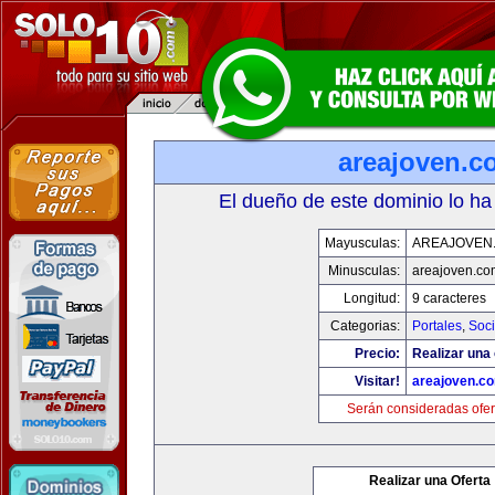
areajoven.c
El dueño de este dominio lo ha
Mayusculas:
AREAJOVEN
Minusculas:
areajoven.co
Longitud:
9 caracteres
Categorias:
Portales
,
Soc
Precio:
Realizar una 
Visitar!
areajoven.c
Serán consideradas ofer
Realizar una Oferta