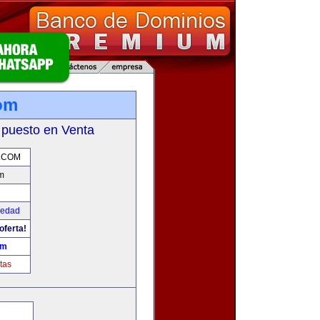
om
 puesto en Venta
.COM
m
iedad
oferta!
om
tas