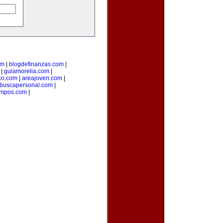
om
|
blogdefinanzas.com
|
|
guiamorelia.com
|
co.com
|
areajoven.com
|
buscapersonal.com
|
mpos.com
|