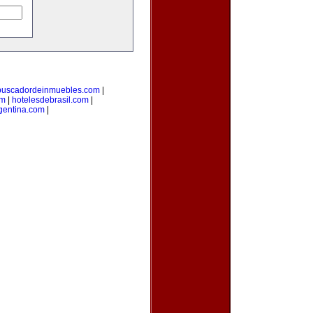
buscadordeinmuebles.com
|
om
|
hotelesdebrasil.com
|
gentina.com
|