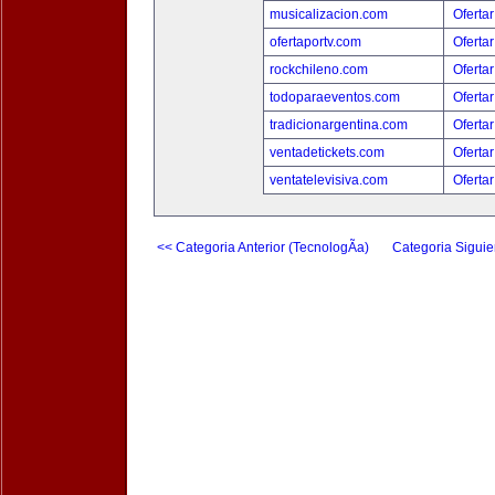
musicalizacion.com
Ofertar
ofertaportv.com
Ofertar
rockchileno.com
Ofertar
todoparaeventos.com
Ofertar
tradicionargentina.com
Ofertar
ventadetickets.com
Ofertar
ventatelevisiva.com
Ofertar
<< Categoria Anterior (TecnologÃ­a)
Categoria Siguie