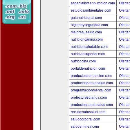
especialistaennutricion.com
Ofertar
estudiosambientales.com
Ofertar
guianutricional.com
Ofertar
higieneyseguridad.com
Ofertar
mejoresusalud.com
Ofertar
nutricioncanina.com
Ofertar
nutricionsaludable.com
Ofertar
nutricionsuperior.com
Ofertar
nutricocina.com
Ofertar
portaldenutricion.com
Ofertar
productosdenutricion.com
Ofertar
productosparalasalud.com
Ofertar
programacionmental.com
Ofertar
protectoresdiarios.com
Ofertar
pruductosparalasalud.com
Ofertar
recuperarlasalud.com
Ofertar
saludcorporal.com
Ofertar
saludenlinea.com
Ofertar