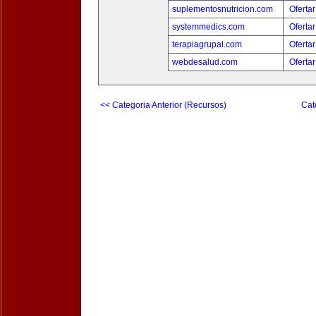
suplementosnutricion.com
Ofertar
systemmedics.com
Ofertar
terapiagrupal.com
Ofertar
webdesalud.com
Ofertar
<< Categoria Anterior (Recursos)
Cat