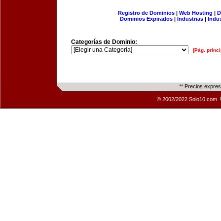
Registro de Dominios
|
Web Hosting
|
D
Dominios Expirados
|
Industrias
|
Indu
Categorías de Dominio:
[Pág. princi
** Precios expre
© 2002/2022 Solo10.com